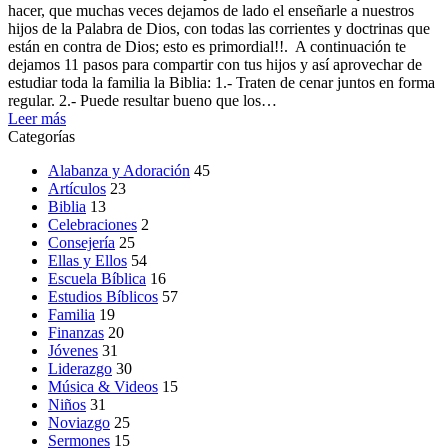
hacer, que muchas veces dejamos de lado el enseñarle a nuestros
hijos de la Palabra de Dios, con todas las corrientes y doctrinas que
están en contra de Dios; esto es primordial!!. A continuación te
dejamos 11 pasos para compartir con tus hijos y así aprovechar de
estudiar toda la familia la Biblia: 1.- Traten de cenar juntos en forma
regular. 2.- Puede resultar bueno que los…
Leer más
Categorías
Alabanza y Adoración
45
Artículos
23
Biblia
13
Celebraciones
2
Consejería
25
Ellas y Ellos
54
Escuela Bíblica
16
Estudios Bíblicos
57
Familia
19
Finanzas
20
Jóvenes
31
Liderazgo
30
Música & Videos
15
Niños
31
Noviazgo
25
Sermones
15