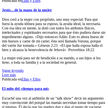
Publicada en
Ellas y Ellos
Jesús…de la mano de la mujer
Dios creó a la mujer con propósito, uno muy especial: Para que
fuera la ayuda idónea para su esposo, la ayuda ideal, la necesaria.
Con esa idea en mente, la dotó con todos los atributos físicos,
intelectuales y espirituales necesarios para que ésto pudiera darse sin
impedimento alguno. «Dijo entonces Adán: Esto es ahora hueso de
mis huesos y carne de mi carne; ésta será llamada Varona, porque
del varón fue tomada.» Génesis 2:23 «El que halla esposa halla el
bien y alcanza la benevolencia de Jehová» Proverbios 18:22
La mujer está para ser de bendición a su marido, a sus hijos si los
tiene, a toda su familia y a la sociedad en general.
Sigue leyendo
Leer más
Publicada en
Ellas y Ellos
El mito del «tiempo para mí»
Escuché una vez al anfitrión de un “talk show” decir un argumento
muy convincente del porqué las mamás necesitan tomar tiempo para
sí mismas. Él decía que las madres dan y dan al punto de vaciarse.