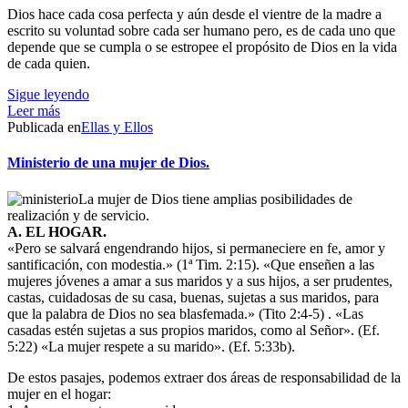
Dios hace cada cosa perfecta y aún desde el vientre de la madre a
escrito su voluntad sobre cada ser humano pero, es de cada uno que
depende que se cumpla o se estropee el propósito de Dios en la vida
de cada quien.
Sigue leyendo
Leer más
Publicada en
Ellas y Ellos
Ministerio de una mujer de Dios.
La mujer de Dios tiene amplias posibilidades de
realización y de servicio.
A. EL HOGAR.
«Pero se salvará engendrando hijos, si permaneciere en fe, amor y
santificación, con modestia.» (1ª Tim. 2:15). «Que enseñen a las
mujeres jóvenes a amar a sus maridos y a sus hijos, a ser prudentes,
castas, cuidadosas de su casa, buenas, sujetas a sus maridos, para
que la palabra de Dios no sea blasfemada.» (Tito 2:4-5) . «Las
casadas estén sujetas a sus propios maridos, como al Señor». (Ef.
5:22) «La mujer respete a su marido». (Ef. 5:33b).
De estos pasajes, podemos extraer dos áreas de responsabilidad de la
mujer en el hogar: