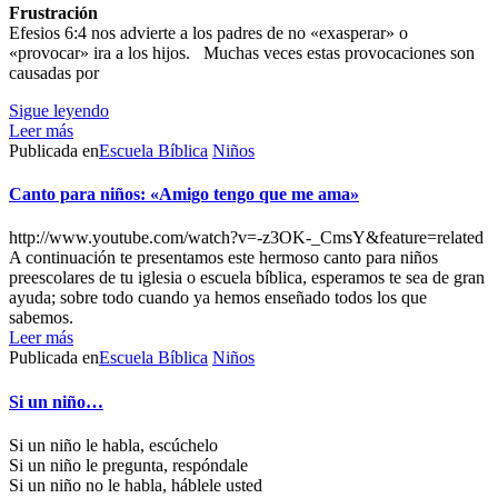
Frustración
Efesios 6:4 nos advierte a los padres de no «exasperar» o
«provocar» ira a los hijos. Muchas veces estas provocaciones son
causadas por
Sigue leyendo
Leer más
Publicada en
Escuela Bíblica
Niños
Canto para niños: «Amigo tengo que me ama»
http://www.youtube.com/watch?v=-z3OK-_CmsY&feature=related
A continuación te presentamos este hermoso canto para niños
preescolares de tu iglesia o escuela bíblica, esperamos te sea de gran
ayuda; sobre todo cuando ya hemos enseñado todos los que
sabemos.
Leer más
Publicada en
Escuela Bíblica
Niños
Si un niño…
Si un niño le habla, escúchelo
Si un niño le pregunta, respóndale
Si un niño no le habla, háblele usted