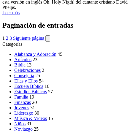
esta versión en inglés Oh, Holy Nigth! del cantante cristiano David
Phelps.
Leer más
Paginación de entradas
1
2
3
Siguiente página
Categorías
Alabanza y Adoración
45
Artículos
23
Biblia
13
Celebraciones
2
Consejería
25
Ellas y Ellos
54
Escuela Bíblica
16
Estudios Bíblicos
57
Familia
19
Finanzas
20
Jóvenes
31
Liderazgo
30
Música & Videos
15
Niños
31
Noviazgo
25