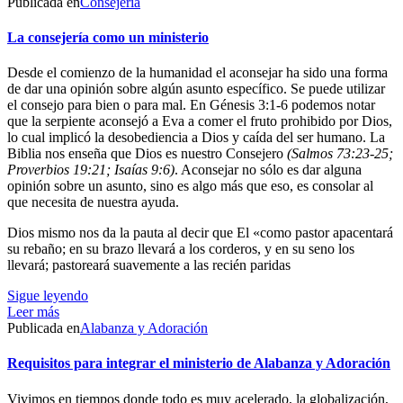
Publicada en
Consejería
La consejería como un ministerio
Desde el comienzo de la humanidad el aconsejar ha sido una forma
de dar una opinión sobre algún asunto específico. Se puede utilizar
el consejo para bien o para mal. En Génesis 3:1-6 podemos notar
que la serpiente aconsejó a Eva a comer el fruto prohibido por Dios,
lo cual implicó la desobediencia a Dios y caída del ser humano. La
Biblia nos enseña que Dios es nuestro Consejero
(Salmos 73:23-25;
Proverbios 19:21; Isaías 9:6)
. Aconsejar no sólo es dar alguna
opinión sobre un asunto, sino es algo más que eso, es consolar al
que necesita de nuestra ayuda.
Dios mismo nos da la pauta al decir que El «como pastor apacentará
su rebaño; en su brazo llevará a los corderos, y en su seno los
llevará; pastoreará suavemente a las recién paridas
Sigue leyendo
Leer más
Publicada en
Alabanza y Adoración
Requisitos para integrar el ministerio de Alabanza y Adoración
Vivimos en tiempos donde todo es muy acelerado, la globalización,