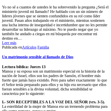
Yo no sé a cuantos de ustedes le ha sobrevenido la pregunta ¿Será el
ministerio juvenil mi llamado? He hablado con un sin número de
lideres jóvenes que se sienten confundidos en su rol como líder
juvenil. Pasan años trabajando en el ministerio, mientras sostienen
una lucha interna de inseguridad e incertidumbre que no les permite
desarrollar su liderazgo al máximo. No te puedo negar que yo
también he andado a ciegas en mi búsqueda por encontrar mi
destino en…
Leer más
Publicada en
Artículos
Familia
Un matrimonio sensible al llamado de Dios
Lectura bíblica: Jueces 13
Manoa y su esposa son un matrimonio especial en la historia de la
nación de Israel, ellos son los padres de Sansón, el hombre más
fuerte que jamás haya existido. Pero para saber exactamente lo que
el Señor tenía preparado para ellos y su hijo era necesario que ellos
fueran sensibles a la divina voluntad, dicha sensibilidad se
caracteriza por lo siguiente:
I.- SON RECEPTIBLES A LA VOZ DEL SEÑOR (vrs. 3-5).
La esterilidad de la mujer de Manoa era un tremendo problema para
ella como persona, esposa y mujer