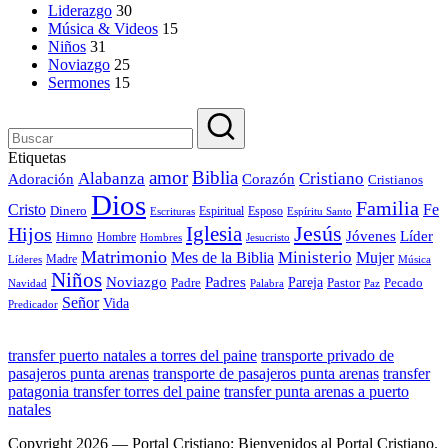
Liderazgo
30
Música & Videos
15
Niños
31
Noviazgo
25
Sermones
15
Etiquetas
amor
Biblia
Alabanza
Cristiano
Adoración
Corazón
Cristianos
Dios
Familia
Cristo
Fe
Dinero
Espiritual
Esposo
Escrituras
Espíritu Santo
Iglesia
Jesús
Hijos
Jóvenes
Líder
Himno
Hombre
Hombres
Jesucristo
Matrimonio
Ministerio
Mes de la Biblia
Mujer
Madre
Líderes
Música
Niños
Noviazgo
Padres
Pareja
Padre
Pastor
Pecado
Navidad
Paz
Palabra
Señor
Vida
Predicador
transfer puerto natales a torres del paine
transporte privado de
pasajeros punta arenas
transporte de pasajeros punta arenas
transfer
patagonia transfer torres del paine
transfer punta arenas a puerto
natales
Copyright 2026 — Portal Cristiano: Bienvenidos al Portal Cristiano.