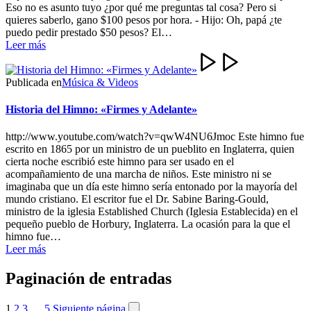
Eso no es asunto tuyo ¿por qué me preguntas tal cosa? Pero si
quieres saberlo, gano $100 pesos por hora. - Hijo: Oh, papá ¿te
puedo pedir prestado $50 pesos? El…
Leer más
Publicada en
Música & Videos
Historia del Himno: «Firmes y Adelante»
http://www.youtube.com/watch?v=qwW4NU6Jmoc Este himno fue
escrito en 1865 por un ministro de un pueblito en Inglaterra, quien
cierta noche escribió este himno para ser usado en el
acompañamiento de una marcha de niños. Este ministro ni se
imaginaba que un día este himno sería entonado por la mayoría del
mundo cristiano. El escritor fue el Dr. Sabine Baring-Gould,
ministro de la iglesia Established Church (Iglesia Establecida) en el
pequeño pueblo de Horbury, Inglaterra. La ocasión para la que el
himno fue…
Leer más
Paginación de entradas
1
2
3
…
5
Siguiente página