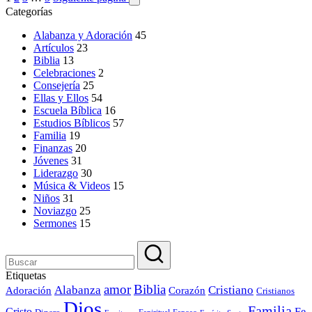
Categorías
Alabanza y Adoración
45
Artículos
23
Biblia
13
Celebraciones
2
Consejería
25
Ellas y Ellos
54
Escuela Bíblica
16
Estudios Bíblicos
57
Familia
19
Finanzas
20
Jóvenes
31
Liderazgo
30
Música & Videos
15
Niños
31
Noviazgo
25
Sermones
15
Etiquetas
amor
Biblia
Alabanza
Cristiano
Adoración
Corazón
Cristianos
Dios
Familia
Cristo
Fe