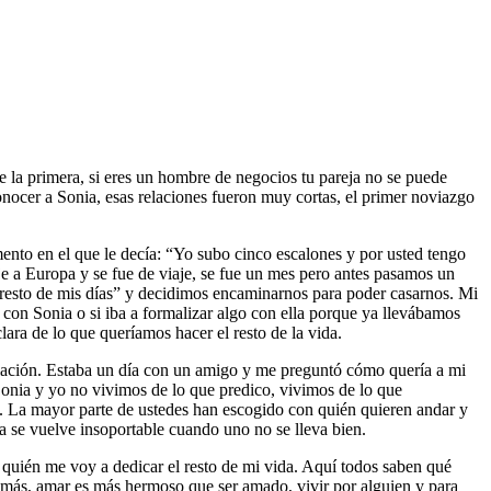
 la primera, si eres un hombre de negocios tu pareja no se puede
onocer a Sonia, esas relaciones fueron muy cortas, el primer noviazgo
mento en el que le decía: “Yo subo cinco escalones y por usted tengo
aje a Europa y se fue de viaje, se fue un mes pero antes pasamos un
l resto de mis días” y decidimos encaminarnos para poder casarnos. Mi
con Sonia o si iba a formalizar algo con ella porque ya llevábamos
lara de lo que queríamos hacer el resto de la vida.
a relación. Estaba un día con un amigo y me preguntó cómo quería a mi
 Sonia y yo no vivimos de lo que predico, vivimos de lo que
da. La mayor parte de ustedes han escogido con quién quieren andar y
eza se vuelve insoportable cuando uno no se lleva bien.
a quién me voy a dedicar el resto de mi vida. Aquí todos saben qué
en más, amar es más hermoso que ser amado, vivir por alguien y para