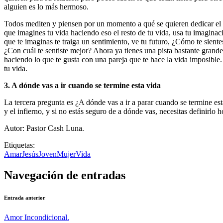
alguien es lo más hermoso.
Todos mediten y piensen por un momento a qué se quieren dedicar el res
que imagines tu vida haciendo eso el resto de tu vida, usa tu imagina
que te imaginas te traiga un sentimiento, ve tu futuro, ¿Cómo te siente
¿Con cuál te sentiste mejor? Ahora ya tienes una pista bastante grande
haciendo lo que te gusta con una pareja que te hace la vida imposible. A
tu vida.
3. A dónde vas a ir cuando se termine esta vida
La tercera pregunta es ¿A dónde vas a ir a parar cuando se termine es
y el infierno, y si no estás seguro de a dónde vas, necesitas definirlo 
Autor: Pastor Cash Luna.
Etiquetas:
Amar
Jesús
Joven
Mujer
Vida
Navegación de entradas
Entrada anterior
Amor Incondicional.