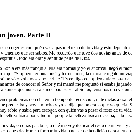
n joven. Parte II
s escoger es con quién vas a pasar el resto de tu vida
y esto depende de
er y tenemos que ser sabios. Me recuerdo que tuve dos novias antes de c
spiritual, todo era orar y sentir de parte de Dios.
 Sonia era más tranquila, ella era normal y yo el anormal, llegó el mo
a me dijo: “Si quiere terminamos” y terminamos, la mamá le regaló un vi
só no sólo volvimos sino le dije: “Es contigo con quien quiero pasar e
as antes de conocer al Señor y mi mamá me preguntó si estaba jugando 
, sabíamos que nos casábamos para servir al Señor, teníamos una visión c
 a tener problemas con ella en tu tiempo de recreación, ni te metas a es
 que predicaba y servía mucho y yo le dije que no era lo que yo quería,
uy sabio y sabia para escoger, con quién vas a pasar el resto de tu vi
 belleza física por sabiduría porque la belleza física se acaba, la bell
 mi vida, en otras palabras, a qué me voy dedicar el resto de mi vida y 
ecer, debes dedicarte a formar tu vida para ser de bendición para algui