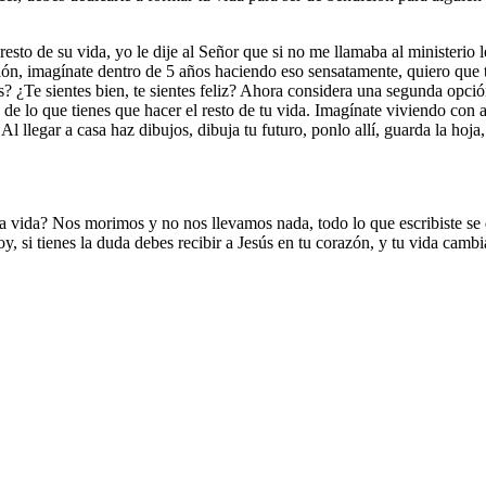
to de su vida, yo le dije al Señor que si no me llamaba al ministerio l
ción, imagínate dentro de 5 años haciendo eso sensatamente, quiero que
s? ¿Te sientes bien, te sientes feliz? Ahora considera una segunda opción
 de lo que tienes que hacer el resto de tu vida. Imagínate viviendo con
l llegar a casa haz dibujos, dibuja tu futuro, ponlo allí, guarda la hoja
ta vida? Nos morimos y no nos llevamos nada, todo lo que escribiste se 
hoy, si tienes la duda debes recibir a Jesús en tu corazón, y tu vida camb