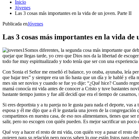
Inicio
Jóvenes
Las 3 cosas más importantes en la vida de un joven. Parte II
Publicada en
Jóvenes
Las 3 cosas más importantes en la vida de u
Somos diferentes, la segunda cosa más importante que debe
quejar que llegas tarde, yo creo que Dios nos da la libertad de escog
todo fue muy espiritualizado y todo tenía que ser con una experiencia e
Con Sonia el Señor me enseñó el balance, yo oraba, ayunaba, leía pero
que bajar tres” y siempre era un lío hasta que un día y le hablé y ell
mes sin ser novios y cuando se fue yo dije: “¿Qué hice? Cuando regre
mamá conocía mi vida antes de conocer a Cristo y tuve bastantes novi
bastante tiempo juntos y fue allí decidí que era el tiempo de casarnos
Si eres deportista y a tu pareja no le gusta para nada el deporte, vas
esposa y él me dijo que a él le gustaría una joven de la congregación
compartimos en nuestra casa, de eso nos alimentamos, tienes que ser m
salir, pero no escogen con quién pueden. Es mejor sacrificar un poco de
Qué voy a hacer el resto de mi vida, con quién voy a pasar el resto de
quieren para su relación pero pocos saben lo que están listos para ofr