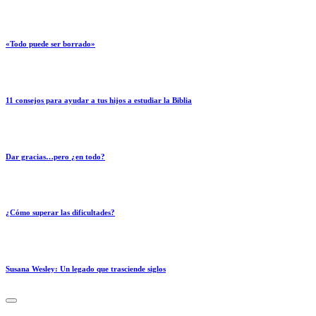
«Todo puede ser borrado»
11 consejos para ayudar a tus hijos a estudiar la Biblia
Dar gracias…pero ¿en todo?
¿Cómo superar las dificultades?
Susana Wesley: Un legado que trasciende siglos