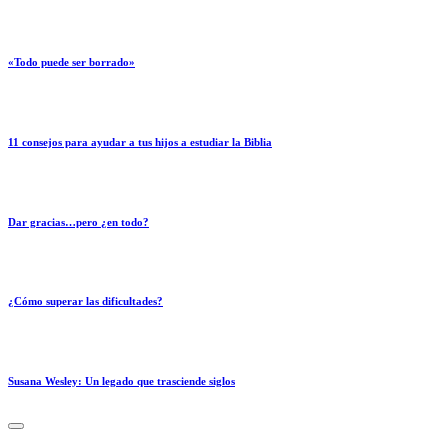
«Todo puede ser borrado»
11 consejos para ayudar a tus hijos a estudiar la Biblia
Dar gracias…pero ¿en todo?
¿Cómo superar las dificultades?
Susana Wesley: Un legado que trasciende siglos