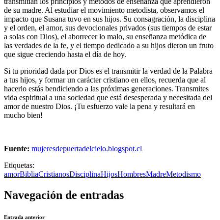
transmitían los principios y métodos de enseñanza que aprendieron
de su madre. Al estudiar el movimiento metodista, observamos el
impacto que Susana tuvo en sus hijos. Su consagración, la disciplina
y el orden, el amor, sus devocionales privados (sus tiempos de estar
a solas con Dios), el aborrecer lo malo, su enseñanza metódica de
las verdades de la fe, y el tiempo dedicado a su hijos dieron un fruto
que sigue creciendo hasta el día de hoy.
Si tu prioridad dada por Dios es el transmitir la verdad de la Palabra
a tus hijos, y formar un carácter cristiano en ellos, recuerda que al
hacerlo estás bendiciendo a las próximas generaciones. Transmites
vida espiritual a una sociedad que está desesperada y necesitada del
amor de nuestro Dios. ¡Tu esfuerzo vale la pena y resultará en
mucho bien!
Fuente:
mujeresdepuertadelcielo.blogspot.cl
Etiquetas:
amor
Biblia
Cristianos
Disciplina
Hijos
Hombres
Madre
Metodismo
Navegación de entradas
Entrada anterior