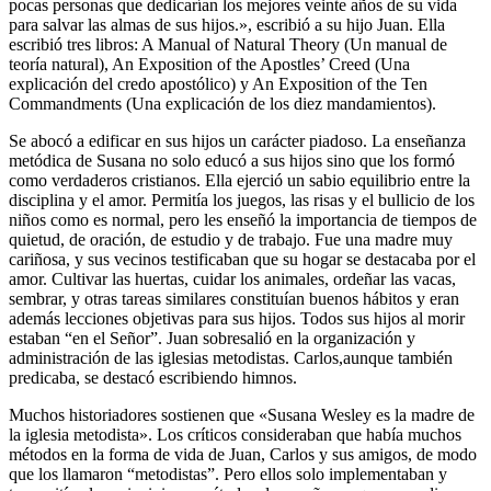
pocas personas que dedicarían los mejores veinte años de su vida
para salvar las almas de sus hijos.», escribió a su hijo Juan. Ella
escribió tres libros: A Manual of Natural Theory (Un manual de
teoría natural), An Exposition of the Apostles’ Creed (Una
explicación del credo apostólico) y An Exposition of the Ten
Commandments (Una explicación de los diez mandamientos).
Se abocó a edificar en sus hijos un carácter piadoso. La enseñanza
metódica de Susana no solo educó a sus hijos sino que los formó
como verdaderos cristianos. Ella ejerció un sabio equilibrio entre la
disciplina y el amor. Permitía los juegos, las risas y el bullicio de los
niños como es normal, pero les enseñó la importancia de tiempos de
quietud, de oración, de estudio y de trabajo. Fue una madre muy
cariñosa, y sus vecinos testificaban que su hogar se destacaba por el
amor. Cultivar las huertas, cuidar los animales, ordeñar las vacas,
sembrar, y otras tareas similares constituían buenos hábitos y eran
además lecciones objetivas para sus hijos. Todos sus hijos al morir
estaban “en el Señor”. Juan sobresalió en la organización y
administración de las iglesias metodistas. Carlos,aunque también
predicaba, se destacó escribiendo himnos.
Muchos historiadores sostienen que «Susana Wesley es la madre de
la iglesia metodista». Los críticos consideraban que había muchos
métodos en la forma de vida de Juan, Carlos y sus amigos, de modo
que los llamaron “metodistas”. Pero ellos solo implementaban y