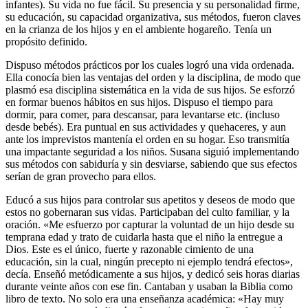
infantes). Su vida no fue fácil. Su presencia y su personalidad firme,
su educación, su capacidad organizativa, sus métodos, fueron claves
en la crianza de los hijos y en el ambiente hogareño. Tenía un
propósito definido.
Dispuso métodos prácticos por los cuales logró una vida ordenada.
Ella conocía bien las ventajas del orden y la disciplina, de modo que
plasmó esa disciplina sistemática en la vida de sus hijos. Se esforzó
en formar buenos hábitos en sus hijos. Dispuso el tiempo para
dormir, para comer, para descansar, para levantarse etc. (incluso
desde bebés). Era puntual en sus actividades y quehaceres, y aun
ante los imprevistos mantenía el orden en su hogar. Eso transmitía
una impactante seguridad a los niños. Susana siguió implementando
sus métodos con sabiduría y sin desviarse, sabiendo que sus efectos
serían de gran provecho para ellos.
Educó a sus hijos para controlar sus apetitos y deseos de modo que
estos no gobernaran sus vidas. Participaban del culto familiar, y la
oración. «Me esfuerzo por capturar la voluntad de un hijo desde su
temprana edad y trato de cuidarla hasta que el niño la entregue a
Dios. Este es el único, fuerte y razonable cimiento de una
educación, sin la cual, ningún precepto ni ejemplo tendrá efectos»,
decía. Enseñó metódicamente a sus hijos, y dedicó seis horas diarias
durante veinte años con ese fin. Cantaban y usaban la Biblia como
libro de texto. No solo era una enseñanza académica: «Hay muy