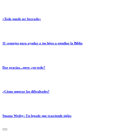
«Todo puede ser borrado»
11 consejos para ayudar a tus hijos a estudiar la Biblia
Dar gracias…pero ¿en todo?
¿Cómo superar las dificultades?
Susana Wesley: Un legado que trasciende siglos