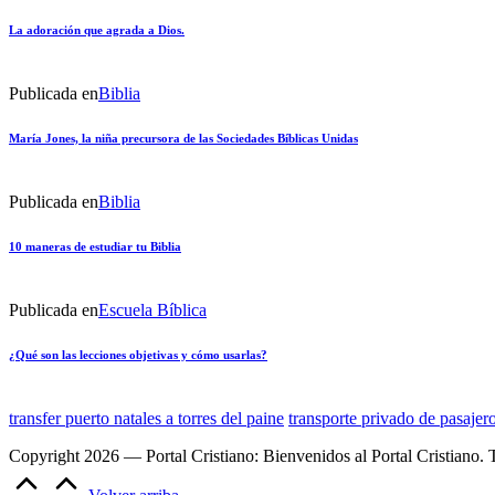
La adoración que agrada a Dios.
Publicada en
Biblia
María Jones, la niña precursora de las Sociedades Bíblicas Unidas
Publicada en
Biblia
10 maneras de estudiar tu Biblia
Publicada en
Escuela Bíblica
¿Qué son las lecciones objetivas y cómo usarlas?
transfer puerto natales a torres del paine
transporte privado de pasajer
Copyright 2026 — Portal Cristiano: Bienvenidos al Portal Cristiano. 