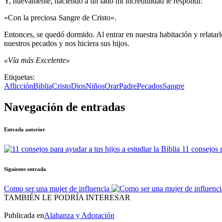
Y, nuevamente, haciendo a un lado mi incredulidad le respondí:
«Con la preciosa Sangre de Cristo».
Entonces, se quedó dormido. Al entrar en nuestra habitación y relat
nuestros pecados y nos hiciera sus hijos.
«Vía más Excelente»
Etiquetas:
Aflicción
Biblia
Cristo
Dios
Niños
Orar
Padre
Pecados
Sangre
Navegación de entradas
Entrada anterior
11 consejos p
Siguiente entrada
Como ser una mujer de influencia
TAMBIÉN LE PODRÍA INTERESAR
Publicada en
Alabanza y Adoración