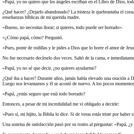
«Papá, yo no quiero que los ángeles escriban en el Libro de Dios, tod
¿Qué hacer? ¿Dejarlo abandonado? La tristeza le quebrantaba el corazó
enseñanzas bíblicas de mi querida madre.
«Bueno, no necesitas llorar; si quieres, todo puede ser borrado».
«¿Cómo papá, cómo? Preguntó.
«Pues, ponte de rodillas y le pides a Dios que lo borre el amor de Jesuc
No fue necesario decírselo dos veces. Saltó de la cama, e inmediatame
«Papá, yo no sé que decir, ¿no quieres ayudarme?
¿Qué iba a hacer? Durante años, jamás había elevado una oración a Dio
Luego nos levantamos y él se acostó de nuevo. A los pocos momentos
«Papá, ¿estás seguro que está todo borrado?
Entonces, a pesar de mi incredulidad me vi obligado a decirle:
«Pues sí, mi hijito, la Biblia lo dice. Si de veras estás triste por hab
Una sonrisa de satisfacción pasó por su rostro al preguntar: «Papá, ¿y