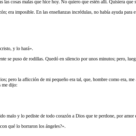
as las cosas malas que hice hoy. No quiero que estén allí. Quisiera que 
n; era imposible. En las enseñanzas incrédulas, no había ayuda para es
risto, y lo hará».
nte se puso de rodillas. Quedó en silencio por unos minutos; pero, lueg
s; pero la aflicción de mi pequeño era tal, que, hombre como era, me ar
 me dijo:
er sido malo y lo pediste de todo corazón a Dios que te perdone, por amor 
 con qué lo borraron los ángeles?».