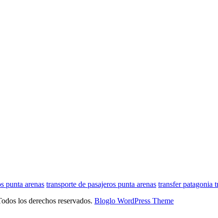
os punta arenas
transporte de pasajeros punta arenas
transfer patagonia t
Todos los derechos reservados.
Bloglo WordPress Theme